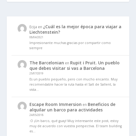
¿Cuál es la mejor época para viajar a
Ecija
en
Liechtenstein?
08/04/2021
Impresionante muchas gracias por compartir como
siempre
The Barcelonian
Rupit i Pruit. Un pueblo
en
que debes visitar si vas a Barcelona
25/07/2019
Es un pueblo pequeño, pero con mucho encanto. Muy
recomendable hacer la ruta hasta el Salt de Sallent, la
vista…
Escape Room Immersion
Beneficios de
en
alquilar un barco para actividades
24/05/2018
:O ¡Un barco, qué guay! Muy interesante este post, estoy
muy de acuerdo con vuestra perspectiva. El team building
es…