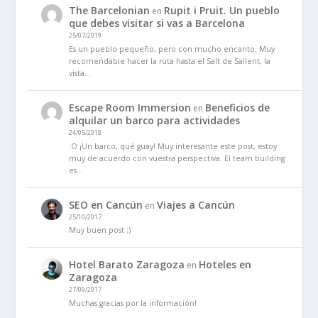
The Barcelonian
Rupit i Pruit. Un pueblo
en
que debes visitar si vas a Barcelona
25/07/2019
Es un pueblo pequeño, pero con mucho encanto. Muy
recomendable hacer la ruta hasta el Salt de Sallent, la
vista…
Escape Room Immersion
Beneficios de
en
alquilar un barco para actividades
24/05/2018
:O ¡Un barco, qué guay! Muy interesante este post, estoy
muy de acuerdo con vuestra perspectiva. El team building
es…
SEO en Cancún
Viajes a Cancún
en
25/10/2017
Muy buen post ;)
Hotel Barato Zaragoza
Hoteles en
en
Zaragoza
27/09/2017
Muchas gracias por la información!