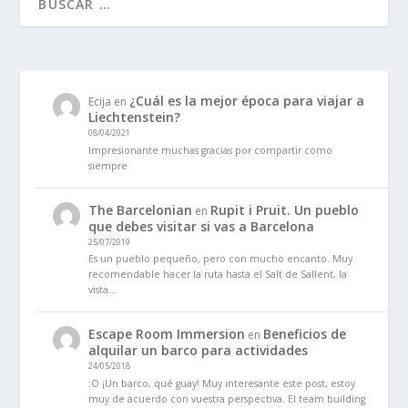
¿Cuál es la mejor época para viajar a
Ecija
en
Liechtenstein?
08/04/2021
Impresionante muchas gracias por compartir como
siempre
The Barcelonian
Rupit i Pruit. Un pueblo
en
que debes visitar si vas a Barcelona
25/07/2019
Es un pueblo pequeño, pero con mucho encanto. Muy
recomendable hacer la ruta hasta el Salt de Sallent, la
vista…
Escape Room Immersion
Beneficios de
en
alquilar un barco para actividades
24/05/2018
:O ¡Un barco, qué guay! Muy interesante este post, estoy
muy de acuerdo con vuestra perspectiva. El team building