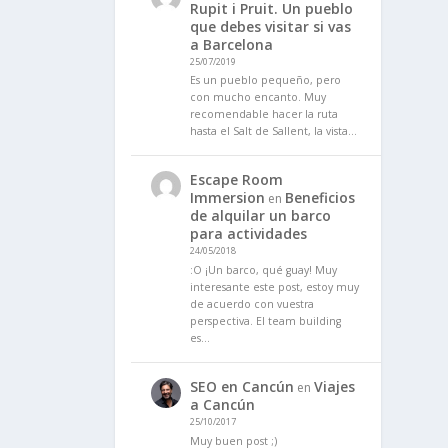
Rupit i Pruit. Un pueblo
que debes visitar si vas
a Barcelona
25/07/2019
Es un pueblo pequeño, pero
con mucho encanto. Muy
recomendable hacer la ruta
hasta el Salt de Sallent, la vista…
Escape Room
Immersion
Beneficios
en
de alquilar un barco
para actividades
24/05/2018
:O ¡Un barco, qué guay! Muy
interesante este post, estoy muy
de acuerdo con vuestra
perspectiva. El team building
es…
SEO en Cancún
Viajes
en
a Cancún
25/10/2017
Muy buen post ;)