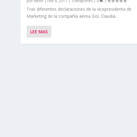
por
Neon
|
Feb 6, 2011
|
Transportes
|
0
|
Tras diferentes declaraciones de la vicepresidenta de
Marketing de la compañía aérea Gol, Claudia...
LEE MAS