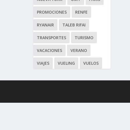
PROMOCIONES
RENFE
RYANAIR
TALEB RIFAI
TRANSPORTES
TURISMO
VACACIONES
VERANO
VIAJES
VUELING
VUELOS