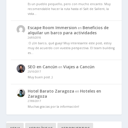
Es un pueblo pequeño, pero con mucho encanto. Muy
recomendable hacer la ruta hasta el Salt de Sallent, la
vista…
Escape Room Immersion
Beneficios de
en
alquilar un barco para actividades
24/05/2018
:O ¡Un barco, qué guay! Muy interesante este post, estoy
muy de acuerdo con vuestra perspectiva. El team building
es…
SEO en Cancún
Viajes a Cancún
en
25/10/2017
Muy buen post ;)
Hotel Barato Zaragoza
Hoteles en
en
Zaragoza
27/09/2017
Muchas gracias por la información!