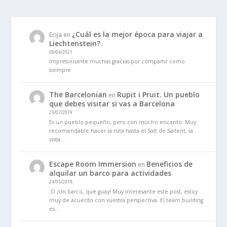
¿Cuál es la mejor época para viajar a
Ecija
en
Liechtenstein?
08/04/2021
Impresionante muchas gracias por compartir como
siempre
The Barcelonian
Rupit i Pruit. Un pueblo
en
que debes visitar si vas a Barcelona
25/07/2019
Es un pueblo pequeño, pero con mucho encanto. Muy
recomendable hacer la ruta hasta el Salt de Sallent, la
vista…
Escape Room Immersion
Beneficios de
en
alquilar un barco para actividades
24/05/2018
:O ¡Un barco, qué guay! Muy interesante este post, estoy
muy de acuerdo con vuestra perspectiva. El team building
es…