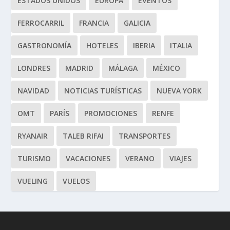
ESTADOS UNIDOS
EUROPA
EVENTOS
FERROCARRIL
FRANCIA
GALICIA
GASTRONOMÍA
HOTELES
IBERIA
ITALIA
LONDRES
MADRID
MÁLAGA
MÉXICO
NAVIDAD
NOTICIAS TURÍSTICAS
NUEVA YORK
OMT
PARÍS
PROMOCIONES
RENFE
RYANAIR
TALEB RIFAI
TRANSPORTES
TURISMO
VACACIONES
VERANO
VIAJES
VUELING
VUELOS