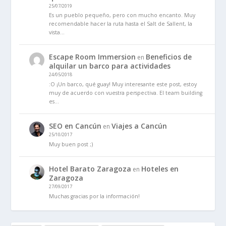
25/07/2019
Es un pueblo pequeño, pero con mucho encanto. Muy
recomendable hacer la ruta hasta el Salt de Sallent, la
vista…
Escape Room Immersion
Beneficios de
en
alquilar un barco para actividades
24/05/2018
:O ¡Un barco, qué guay! Muy interesante este post, estoy
muy de acuerdo con vuestra perspectiva. El team building
es…
SEO en Cancún
Viajes a Cancún
en
25/10/2017
Muy buen post ;)
Hotel Barato Zaragoza
Hoteles en
en
Zaragoza
27/09/2017
Muchas gracias por la información!