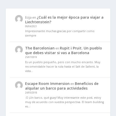
¿Cuál es la mejor época para viajar a
Ecija
en
Liechtenstein?
08/04/2021
Impresionante muchas gracias por compartir como
siempre
The Barcelonian
Rupit i Pruit. Un pueblo
en
que debes visitar si vas a Barcelona
25/07/2019
Es un pueblo pequeño, pero con mucho encanto. Muy
recomendable hacer la ruta hasta el Salt de Sallent, la
vista…
Escape Room Immersion
Beneficios de
en
alquilar un barco para actividades
24/05/2018
:O ¡Un barco, qué guay! Muy interesante este post, estoy
muy de acuerdo con vuestra perspectiva. El team building
es…