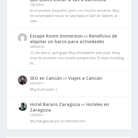
25/07/2019
Es un pueblo pequeño, pero con mucho encanto. Muy
recomendable hacer la ruta hasta el Salt de Sallent, la
vista…
Escape Room Immersion
Beneficios de
en
alquilar un barco para actividades
24/05/2018
:O ¡Un barco, qué guay! Muy interesante este post, estoy
muy de acuerdo con vuestra perspectiva. El team building
es…
SEO en Cancún
Viajes a Cancún
en
25/10/2017
Muy buen post ;)
Hotel Barato Zaragoza
Hoteles en
en
Zaragoza
27/09/2017
Muchas gracias por la información!