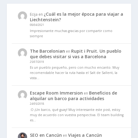
¿Cuál es la mejor época para viajar a
Ecija
en
Liechtenstein?
08/04/2021
Impresionante muchas gracias por compartir como
siempre
The Barcelonian
Rupit i Pruit. Un pueblo
en
que debes visitar si vas a Barcelona
25/07/2019
Es un pueblo pequeño, pero con mucho encanto. Muy
recomendable hacer la ruta hasta el Salt de Sallent, la
vista…
Escape Room Immersion
Beneficios de
en
alquilar un barco para actividades
24/05/2018
:O ¡Un barco, qué guay! Muy interesante este post, estoy
muy de acuerdo con vuestra perspectiva. El team building
es…
SEO en Cancún
Viajes a Cancún
en