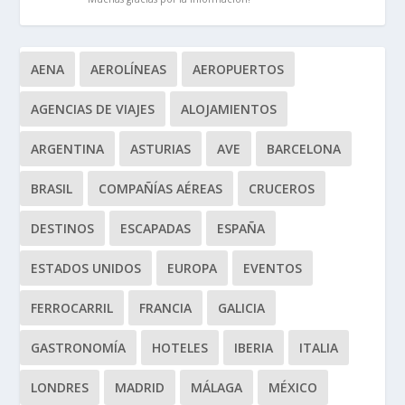
AENA
AEROLÍNEAS
AEROPUERTOS
AGENCIAS DE VIAJES
ALOJAMIENTOS
ARGENTINA
ASTURIAS
AVE
BARCELONA
BRASIL
COMPAÑÍAS AÉREAS
CRUCEROS
DESTINOS
ESCAPADAS
ESPAÑA
ESTADOS UNIDOS
EUROPA
EVENTOS
FERROCARRIL
FRANCIA
GALICIA
GASTRONOMÍA
HOTELES
IBERIA
ITALIA
LONDRES
MADRID
MÁLAGA
MÉXICO