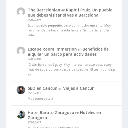
The Barcelonian
Rupit i Pruit. Un pueblo
en
que debes visitar si vas a Barcelona
25/07/2019
Es un pueblo pequeño, pero con mucho encanto. Muy
recomendable hacer la ruta hasta el Salt de Sallent, la
vista…
Escape Room Immersion
Beneficios de
en
alquilar un barco para actividades
24/05/2018
:O ¡Un barco, qué guay! Muy interesante este post, estoy
muy de acuerdo con vuestra perspectiva. El team building
es…
SEO en Cancún
Viajes a Cancún
en
25/10/2017
Muy buen post ;)
Hotel Barato Zaragoza
Hoteles en
en
Zaragoza
27/09/2017
Muchas gracias por la información!