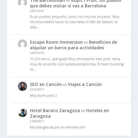
The Barcelonian
Rupit i Pruit. Un pueblo
en
que debes visitar si vas a Barcelona
25/07/2019
Es un pueblo pequeño, pero con mucho encanto. Muy
recomendable hacer la ruta hasta el Salt de Sallent, la
vista…
Escape Room Immersion
Beneficios de
en
alquilar un barco para actividades
24/05/2018
:O ¡Un barco, qué guay! Muy interesante este post, estoy
muy de acuerdo con vuestra perspectiva. El team building
es…
SEO en Cancún
Viajes a Cancún
en
25/10/2017
Muy buen post ;)
Hotel Barato Zaragoza
Hoteles en
en
Zaragoza
27/09/2017
Muchas gracias por la información!