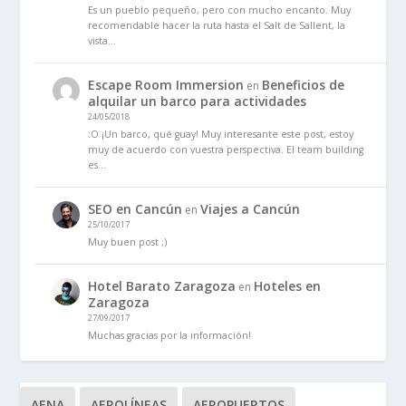
Es un pueblo pequeño, pero con mucho encanto. Muy
recomendable hacer la ruta hasta el Salt de Sallent, la
vista…
Escape Room Immersion
Beneficios de
en
alquilar un barco para actividades
24/05/2018
:O ¡Un barco, qué guay! Muy interesante este post, estoy
muy de acuerdo con vuestra perspectiva. El team building
es…
SEO en Cancún
Viajes a Cancún
en
25/10/2017
Muy buen post ;)
Hotel Barato Zaragoza
Hoteles en
en
Zaragoza
27/09/2017
Muchas gracias por la información!
AENA
AEROLÍNEAS
AEROPUERTOS