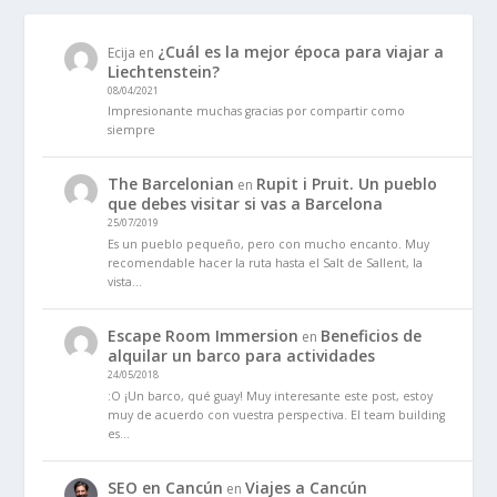
¿Cuál es la mejor época para viajar a
Ecija
en
Liechtenstein?
08/04/2021
Impresionante muchas gracias por compartir como
siempre
The Barcelonian
Rupit i Pruit. Un pueblo
en
que debes visitar si vas a Barcelona
25/07/2019
Es un pueblo pequeño, pero con mucho encanto. Muy
recomendable hacer la ruta hasta el Salt de Sallent, la
vista…
Escape Room Immersion
Beneficios de
en
alquilar un barco para actividades
24/05/2018
:O ¡Un barco, qué guay! Muy interesante este post, estoy
muy de acuerdo con vuestra perspectiva. El team building
es…
SEO en Cancún
Viajes a Cancún
en