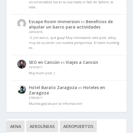
recomendable hacer la ruta hasta el Salt de Sallent, la
vista…
Escape Room Immersion
Beneficios de
en
alquilar un barco para actividades
24/05/2018
:O ¡Un barco, qué guay! Muy interesante este post, estoy
muy de acuerdo con vuestra perspectiva. El team building
es…
SEO en Cancún
Viajes a Cancún
en
25/10/2017
Muy buen post ;)
Hotel Barato Zaragoza
Hoteles en
en
Zaragoza
27/09/2017
Muchas gracias por la información!
AENA
AEROLÍNEAS
AEROPUERTOS