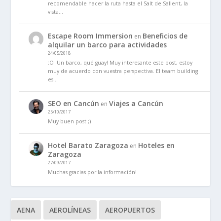
recomendable hacer la ruta hasta el Salt de Sallent, la
vista…
Escape Room Immersion
Beneficios de
en
alquilar un barco para actividades
24/05/2018
:O ¡Un barco, qué guay! Muy interesante este post, estoy
muy de acuerdo con vuestra perspectiva. El team building
es…
SEO en Cancún
Viajes a Cancún
en
25/10/2017
Muy buen post ;)
Hotel Barato Zaragoza
Hoteles en
en
Zaragoza
27/09/2017
Muchas gracias por la información!
AENA
AEROLÍNEAS
AEROPUERTOS