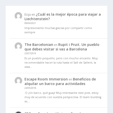
¿Cuál es la mejor época para viajar a
Ecija
en
Liechtenstein?
08/04/2021
Impresionante muchas gracias por compartir como
siempre
The Barcelonian
Rupit i Pruit. Un pueblo
en
que debes visitar si vas a Barcelona
25/07/2019
Es un pueblo pequeño, pero con mucho encanto. Muy
recomendable hacer la ruta hasta el Salt de Sallent, la
vista…
Escape Room Immersion
Beneficios de
en
alquilar un barco para actividades
24/05/2018
:O ¡Un barco, qué guay! Muy interesante este post, estoy
muy de acuerdo con vuestra perspectiva. El team building
es…