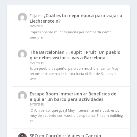
¿Cuál es la mejor época para viajar a
Ecija
en
Liechtenstein?
08/04/2021
Impresionante muchas gracias por compartir como
siempre
The Barcelonian
Rupit i Pruit. Un pueblo
en
que debes visitar si vas a Barcelona
25/07/2019
Es un pueblo pequeño, pero con mucho encanto. Muy
recomendable hacer la ruta hasta el Salt de Sallent, la
vista…
Escape Room Immersion
Beneficios de
en
alquilar un barco para actividades
24/05/2018
:O ¡Un barco, qué guay! Muy interesante este post, estoy
muy de acuerdo con vuestra perspectiva. El team building
es…
SEO en Cancún
Viajes a Cancún
en