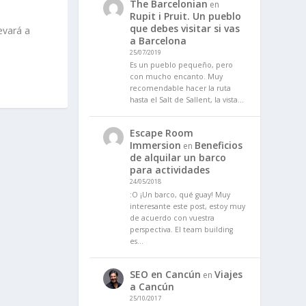
The Barcelonian
en
Rupit i Pruit. Un pueblo
que debes visitar si vas
evará a
a Barcelona
25/07/2019
Es un pueblo pequeño, pero
con mucho encanto. Muy
recomendable hacer la ruta
hasta el Salt de Sallent, la vista…
Escape Room
Immersion
Beneficios
en
de alquilar un barco
para actividades
24/05/2018
:O ¡Un barco, qué guay! Muy
interesante este post, estoy muy
de acuerdo con vuestra
perspectiva. El team building
es…
SEO en Cancún
Viajes
en
a Cancún
25/10/2017