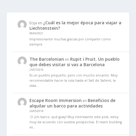
¿Cuál es la mejor época para viajar a
Ecija
en
Liechtenstein?
08/04/2021
Impresionante muchas gracias por compartir como
siempre
The Barcelonian
Rupit i Pruit. Un pueblo
en
que debes visitar si vas a Barcelona
25/07/2019
Es un pueblo pequeño, pero con mucho encanto. Muy
recomendable hacer la ruta hasta el Salt de Sallent, la
vista…
Escape Room Immersion
Beneficios de
en
alquilar un barco para actividades
24/05/2018
:O ¡Un barco, qué guay! Muy interesante este post, estoy
muy de acuerdo con vuestra perspectiva. El team building
es…