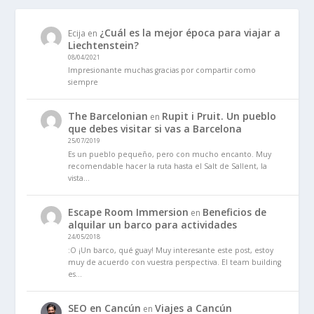
¿Cuál es la mejor época para viajar a
Ecija
en
Liechtenstein?
08/04/2021
Impresionante muchas gracias por compartir como
siempre
The Barcelonian
Rupit i Pruit. Un pueblo
en
que debes visitar si vas a Barcelona
25/07/2019
Es un pueblo pequeño, pero con mucho encanto. Muy
recomendable hacer la ruta hasta el Salt de Sallent, la
vista…
Escape Room Immersion
Beneficios de
en
alquilar un barco para actividades
24/05/2018
:O ¡Un barco, qué guay! Muy interesante este post, estoy
muy de acuerdo con vuestra perspectiva. El team building
es…
SEO en Cancún
Viajes a Cancún
en