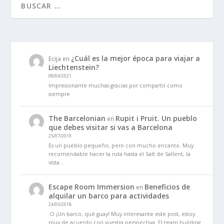
¿Cuál es la mejor época para viajar a
Ecija
en
Liechtenstein?
08/04/2021
Impresionante muchas gracias por compartir como
siempre
The Barcelonian
Rupit i Pruit. Un pueblo
en
que debes visitar si vas a Barcelona
25/07/2019
Es un pueblo pequeño, pero con mucho encanto. Muy
recomendable hacer la ruta hasta el Salt de Sallent, la
vista…
Escape Room Immersion
Beneficios de
en
alquilar un barco para actividades
24/05/2018
:O ¡Un barco, qué guay! Muy interesante este post, estoy
muy de acuerdo con vuestra perspectiva. El team building