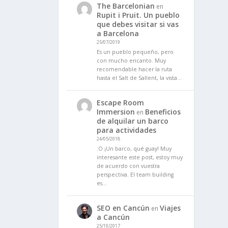
The Barcelonian
en
Rupit i Pruit. Un pueblo
que debes visitar si vas
a Barcelona
25/07/2019
Es un pueblo pequeño, pero
con mucho encanto. Muy
recomendable hacer la ruta
hasta el Salt de Sallent, la vista…
Escape Room
Immersion
Beneficios
en
de alquilar un barco
para actividades
24/05/2018
:O ¡Un barco, qué guay! Muy
interesante este post, estoy muy
de acuerdo con vuestra
perspectiva. El team building
es…
SEO en Cancún
Viajes
en
a Cancún
25/10/2017