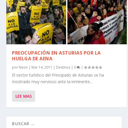
PREOCUPACIÓN EN ASTURIAS POR LA
HUELGA DE AENA
por
Neon
|
Mar 14, 2011
|
Destinos
|
0
|
El sector turístico del Principado de Asturias se ha
mostrado muy nervioso ante la inminente...
LEE MAS