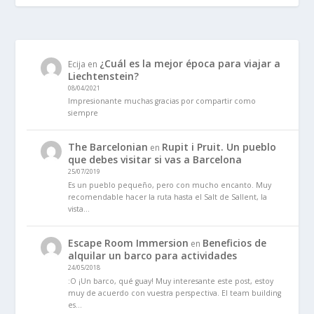
¿Cuál es la mejor época para viajar a
Ecija
en
Liechtenstein?
08/04/2021
Impresionante muchas gracias por compartir como
siempre
The Barcelonian
Rupit i Pruit. Un pueblo
en
que debes visitar si vas a Barcelona
25/07/2019
Es un pueblo pequeño, pero con mucho encanto. Muy
recomendable hacer la ruta hasta el Salt de Sallent, la
vista…
Escape Room Immersion
Beneficios de
en
alquilar un barco para actividades
24/05/2018
:O ¡Un barco, qué guay! Muy interesante este post, estoy
muy de acuerdo con vuestra perspectiva. El team building
es…