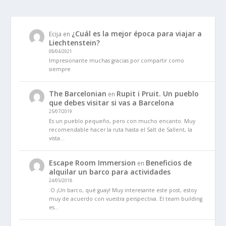
¿Cuál es la mejor época para viajar a
Ecija
en
Liechtenstein?
08/04/2021
Impresionante muchas gracias por compartir como
siempre
The Barcelonian
Rupit i Pruit. Un pueblo
en
que debes visitar si vas a Barcelona
25/07/2019
Es un pueblo pequeño, pero con mucho encanto. Muy
recomendable hacer la ruta hasta el Salt de Sallent, la
vista…
Escape Room Immersion
Beneficios de
en
alquilar un barco para actividades
24/05/2018
:O ¡Un barco, qué guay! Muy interesante este post, estoy
muy de acuerdo con vuestra perspectiva. El team building
es…