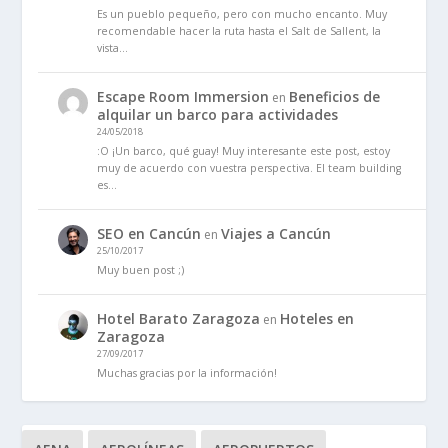
Es un pueblo pequeño, pero con mucho encanto. Muy
recomendable hacer la ruta hasta el Salt de Sallent, la
vista…
Escape Room Immersion
Beneficios de
en
alquilar un barco para actividades
24/05/2018
:O ¡Un barco, qué guay! Muy interesante este post, estoy
muy de acuerdo con vuestra perspectiva. El team building
es…
SEO en Cancún
Viajes a Cancún
en
25/10/2017
Muy buen post ;)
Hotel Barato Zaragoza
Hoteles en
en
Zaragoza
27/09/2017
Muchas gracias por la información!