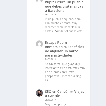
Rupit i Pruit. Un pueblo
que debes visitar si vas
a Barcelona
25/07/2019
Es un pueblo pequeño, pero
con mucho encanto. Muy
recomendable hacer la ruta
hasta el Salt de Sallent, la vista…
Escape Room
Immersion
Beneficios
en
de alquilar un barco
para actividades
24/05/2018
:O ¡Un barco, qué guay! Muy
interesante este post, estoy muy
de acuerdo con vuestra
perspectiva. El team building
es…
SEO en Cancún
Viajes
en
a Cancún
25/10/2017
Muy buen post ;)