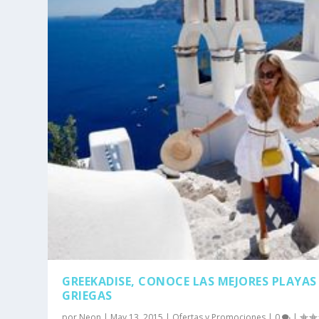
GREEKADISE, CONOCE LAS MEJORES PLAYAS
GRIEGAS
por
Neon
|
May 13, 2015
|
Ofertas y Promociones
|
0
|