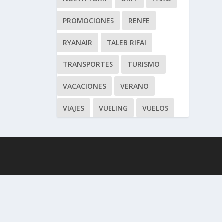
PROMOCIONES
RENFE
RYANAIR
TALEB RIFAI
TRANSPORTES
TURISMO
VACACIONES
VERANO
VIAJES
VUELING
VUELOS