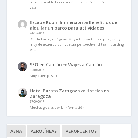
recomendable hacer la ruta hasta el Salt de Sallent, la
vista…
Escape Room Immersion
Beneficios de
en
alquilar un barco para actividades
24/05/2018
:O ¡Un barco, qué guay! Muy interesante este post, estoy
muy de acuerdo con vuestra perspectiva. El team building
es…
SEO en Cancún
Viajes a Cancún
en
25/10/2017
Muy buen post ;)
Hotel Barato Zaragoza
Hoteles en
en
Zaragoza
27/09/2017
Muchas gracias por la información!
AENA
AEROLÍNEAS
AEROPUERTOS