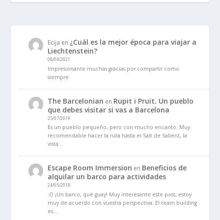
¿Cuál es la mejor época para viajar a
Ecija
en
Liechtenstein?
08/04/2021
Impresionante muchas gracias por compartir como
siempre
The Barcelonian
Rupit i Pruit. Un pueblo
en
que debes visitar si vas a Barcelona
25/07/2019
Es un pueblo pequeño, pero con mucho encanto. Muy
recomendable hacer la ruta hasta el Salt de Sallent, la
vista…
Escape Room Immersion
Beneficios de
en
alquilar un barco para actividades
24/05/2018
:O ¡Un barco, qué guay! Muy interesante este post, estoy
muy de acuerdo con vuestra perspectiva. El team building
es…