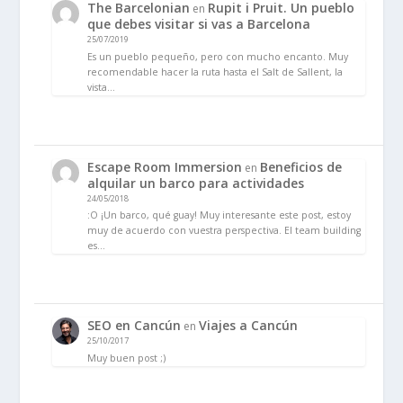
The Barcelonian
Rupit i Pruit. Un pueblo
en
que debes visitar si vas a Barcelona
25/07/2019
Es un pueblo pequeño, pero con mucho encanto. Muy
recomendable hacer la ruta hasta el Salt de Sallent, la
vista…
Escape Room Immersion
Beneficios de
en
alquilar un barco para actividades
24/05/2018
:O ¡Un barco, qué guay! Muy interesante este post, estoy
muy de acuerdo con vuestra perspectiva. El team building
es…
SEO en Cancún
Viajes a Cancún
en
25/10/2017
Muy buen post ;)