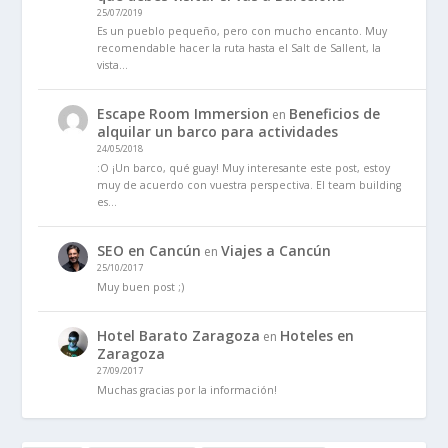
25/07/2019
Es un pueblo pequeño, pero con mucho encanto. Muy
recomendable hacer la ruta hasta el Salt de Sallent, la
vista…
Escape Room Immersion
Beneficios de
en
alquilar un barco para actividades
24/05/2018
:O ¡Un barco, qué guay! Muy interesante este post, estoy
muy de acuerdo con vuestra perspectiva. El team building
es…
SEO en Cancún
Viajes a Cancún
en
25/10/2017
Muy buen post ;)
Hotel Barato Zaragoza
Hoteles en
en
Zaragoza
27/09/2017
Muchas gracias por la información!