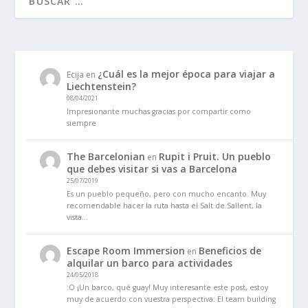
¿Cuál es la mejor época para viajar a
Ecija
en
Liechtenstein?
08/04/2021
Impresionante muchas gracias por compartir como
siempre
The Barcelonian
Rupit i Pruit. Un pueblo
en
que debes visitar si vas a Barcelona
25/07/2019
Es un pueblo pequeño, pero con mucho encanto. Muy
recomendable hacer la ruta hasta el Salt de Sallent, la
vista…
Escape Room Immersion
Beneficios de
en
alquilar un barco para actividades
24/05/2018
:O ¡Un barco, qué guay! Muy interesante este post, estoy
muy de acuerdo con vuestra perspectiva. El team building