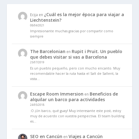
¿Cuál es la mejor época para viajar a
Ecija
en
Liechtenstein?
08/04/2021
Impresionante muchas gracias por compartir como
siempre
The Barcelonian
Rupit i Pruit. Un pueblo
en
que debes visitar si vas a Barcelona
25/07/2019
Es un pueblo pequeño, pero con mucho encanto. Muy
recomendable hacer la ruta hasta el Salt de Sallent, la
vista…
Escape Room Immersion
Beneficios de
en
alquilar un barco para actividades
24/05/2018
:O ¡Un barco, qué guay! Muy interesante este post, estoy
muy de acuerdo con vuestra perspectiva. El team building
es…
SEO en Cancún
Viajes a Cancún
en