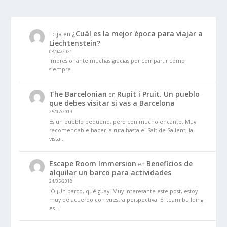
¿Cuál es la mejor época para viajar a
Ecija
en
Liechtenstein?
08/04/2021
Impresionante muchas gracias por compartir como
siempre
The Barcelonian
Rupit i Pruit. Un pueblo
en
que debes visitar si vas a Barcelona
25/07/2019
Es un pueblo pequeño, pero con mucho encanto. Muy
recomendable hacer la ruta hasta el Salt de Sallent, la
vista…
Escape Room Immersion
Beneficios de
en
alquilar un barco para actividades
24/05/2018
:O ¡Un barco, qué guay! Muy interesante este post, estoy
muy de acuerdo con vuestra perspectiva. El team building
es…