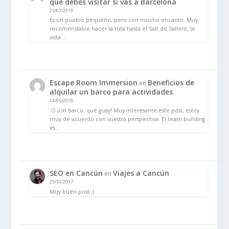
que debes visitar si vas a Barcelona
25/07/2019
Es un pueblo pequeño, pero con mucho encanto. Muy
recomendable hacer la ruta hasta el Salt de Sallent, la
vista…
Escape Room Immersion
Beneficios de
en
alquilar un barco para actividades
24/05/2018
:O ¡Un barco, qué guay! Muy interesante este post, estoy
muy de acuerdo con vuestra perspectiva. El team building
es…
SEO en Cancún
Viajes a Cancún
en
25/10/2017
Muy buen post ;)