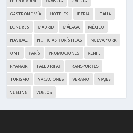
FERROCARRIL
FRANCIA
GALICIA
GASTRONOMÍA
HOTELES
IBERIA
ITALIA
LONDRES
MADRID
MÁLAGA
MÉXICO
NAVIDAD
NOTICIAS TURÍSTICAS
NUEVA YORK
OMT
PARÍS
PROMOCIONES
RENFE
RYANAIR
TALEB RIFAI
TRANSPORTES
TURISMO
VACACIONES
VERANO
VIAJES
VUELING
VUELOS