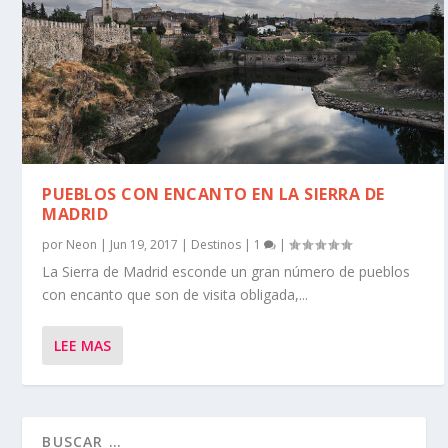
PUEBLOS CON ENCANTO EN LA SIERRA DE
MADRID
por
Neon
|
Jun 19, 2017
|
Destinos
|
1
|
La Sierra de Madrid esconde un gran número de pueblos
con encanto que son de visita obligada,...
LEE MAS