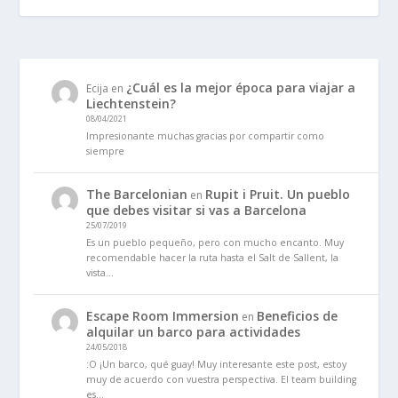
¿Cuál es la mejor época para viajar a
Ecija
en
Liechtenstein?
08/04/2021
Impresionante muchas gracias por compartir como
siempre
The Barcelonian
Rupit i Pruit. Un pueblo
en
que debes visitar si vas a Barcelona
25/07/2019
Es un pueblo pequeño, pero con mucho encanto. Muy
recomendable hacer la ruta hasta el Salt de Sallent, la
vista…
Escape Room Immersion
Beneficios de
en
alquilar un barco para actividades
24/05/2018
:O ¡Un barco, qué guay! Muy interesante este post, estoy
muy de acuerdo con vuestra perspectiva. El team building
es…