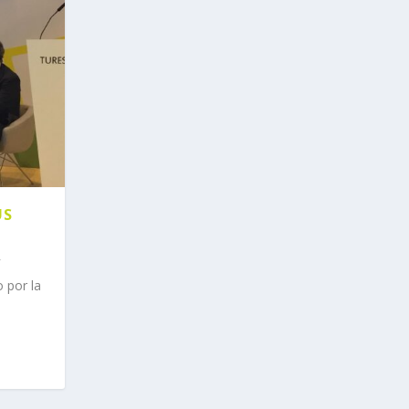
US
 por la