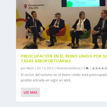
PREOCUPACIÓN EN EL REINO UNIDO POR S
TASAS AEROPORTUARIAS
por
Neon
|
Dic 13, 2012
|
Noticias turísticas
|
0
|
El sector del turismo en el Reino Unido está preocupado
posible entrada en vigor en abril...
LEE MAS