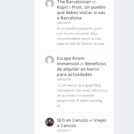
The Barcelonian
en
Rupit i Pruit. Un pueblo
que debes visitar si vas
a Barcelona
25/07/2019
Es un pueblo pequeño, pero
con mucho encanto. Muy
recomendable hacer la ruta
hasta el Salt de Sallent, la vista…
Escape Room
Immersion
Beneficios
en
de alquilar un barco
para actividades
24/05/2018
:O ¡Un barco, qué guay! Muy
interesante este post, estoy muy
de acuerdo con vuestra
perspectiva. El team building
es…
SEO en Cancún
Viajes
en
a Cancún
25/10/2017