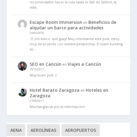
recomendable hacer la ruta hasta el Salt de Sallent, la
vista…
Escape Room Immersion
Beneficios de
en
alquilar un barco para actividades
24/05/2018
:O ¡Un barco, qué guay! Muy interesante este post, estoy
muy de acuerdo con vuestra perspectiva. El team building
es…
SEO en Cancún
Viajes a Cancún
en
25/10/2017
Muy buen post ;)
Hotel Barato Zaragoza
Hoteles en
en
Zaragoza
27/09/2017
Muchas gracias por la información!
AENA
AEROLÍNEAS
AEROPUERTOS