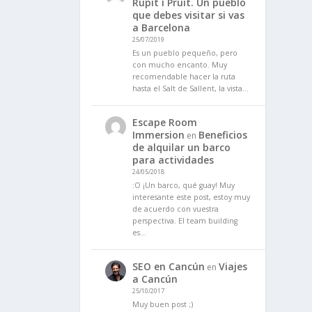
Rupit i Pruit. Un pueblo
que debes visitar si vas
a Barcelona
25/07/2019
Es un pueblo pequeño, pero
con mucho encanto. Muy
recomendable hacer la ruta
hasta el Salt de Sallent, la vista…
Escape Room
Immersion
Beneficios
en
de alquilar un barco
para actividades
24/05/2018
:O ¡Un barco, qué guay! Muy
interesante este post, estoy muy
de acuerdo con vuestra
perspectiva. El team building
es…
SEO en Cancún
Viajes
en
a Cancún
25/10/2017
Muy buen post ;)