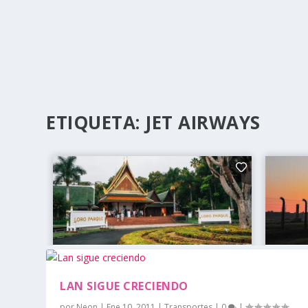
ETIQUETA:
JET AIRWAYS
LAN SIGUE CRECIENDO
por
Neon
|
Ene 10, 2011
|
Transportes
|
0
|