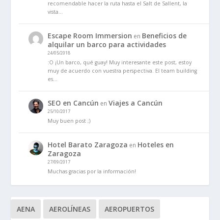
recomendable hacer la ruta hasta el Salt de Sallent, la
vista…
Escape Room Immersion
Beneficios de
en
alquilar un barco para actividades
24/05/2018
:O ¡Un barco, qué guay! Muy interesante este post, estoy
muy de acuerdo con vuestra perspectiva. El team building
es…
SEO en Cancún
Viajes a Cancún
en
25/10/2017
Muy buen post ;)
Hotel Barato Zaragoza
Hoteles en
en
Zaragoza
27/09/2017
Muchas gracias por la información!
AENA
AEROLÍNEAS
AEROPUERTOS