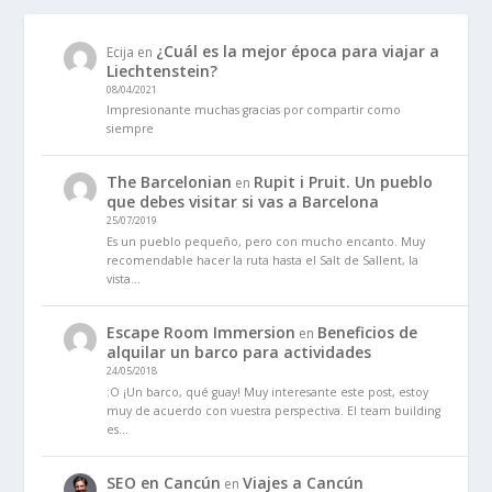
¿Cuál es la mejor época para viajar a
Ecija
en
Liechtenstein?
08/04/2021
Impresionante muchas gracias por compartir como
siempre
The Barcelonian
Rupit i Pruit. Un pueblo
en
que debes visitar si vas a Barcelona
25/07/2019
Es un pueblo pequeño, pero con mucho encanto. Muy
recomendable hacer la ruta hasta el Salt de Sallent, la
vista…
Escape Room Immersion
Beneficios de
en
alquilar un barco para actividades
24/05/2018
:O ¡Un barco, qué guay! Muy interesante este post, estoy
muy de acuerdo con vuestra perspectiva. El team building
es…
SEO en Cancún
Viajes a Cancún
en