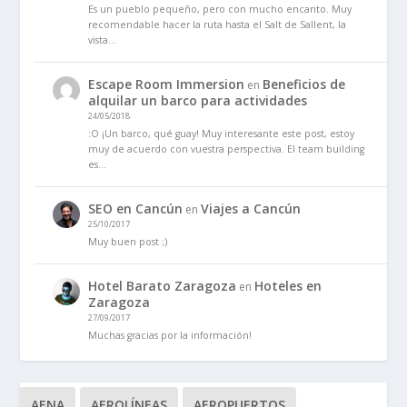
Es un pueblo pequeño, pero con mucho encanto. Muy
recomendable hacer la ruta hasta el Salt de Sallent, la
vista…
Escape Room Immersion
Beneficios de
en
alquilar un barco para actividades
24/05/2018
:O ¡Un barco, qué guay! Muy interesante este post, estoy
muy de acuerdo con vuestra perspectiva. El team building
es…
SEO en Cancún
Viajes a Cancún
en
25/10/2017
Muy buen post ;)
Hotel Barato Zaragoza
Hoteles en
en
Zaragoza
27/09/2017
Muchas gracias por la información!
AENA
AEROLÍNEAS
AEROPUERTOS