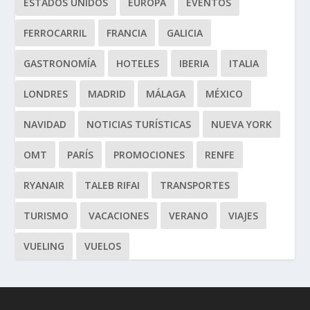
ESTADOS UNIDOS
EUROPA
EVENTOS
FERROCARRIL
FRANCIA
GALICIA
GASTRONOMÍA
HOTELES
IBERIA
ITALIA
LONDRES
MADRID
MÁLAGA
MÉXICO
NAVIDAD
NOTICIAS TURÍSTICAS
NUEVA YORK
OMT
PARÍS
PROMOCIONES
RENFE
RYANAIR
TALEB RIFAI
TRANSPORTES
TURISMO
VACACIONES
VERANO
VIAJES
VUELING
VUELOS