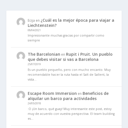
¿Cuál es la mejor época para viajar a
Ecija
en
Liechtenstein?
08/04/2021
Impresionante muchas gracias por compartir como
siempre
The Barcelonian
Rupit i Pruit. Un pueblo
en
que debes visitar si vas a Barcelona
25/07/2019
Es un pueblo pequeño, pero con mucho encanto. Muy
recomendable hacer la ruta hasta el Salt de Sallent, la
vista…
Escape Room Immersion
Beneficios de
en
alquilar un barco para actividades
24/05/2018
:O ¡Un barco, qué guay! Muy interesante este post, estoy
muy de acuerdo con vuestra perspectiva. El team building
es…