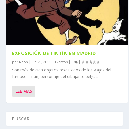
EXPOSICIÓN DE TINTÍN EN MADRID
por
Neon
|
Jun 25, 2011
|
Eventos
|
0
|
Son más de cien objetos rescatados de los viajes del
famoso Tintín, personaje del dibujante belga...
LEE MAS