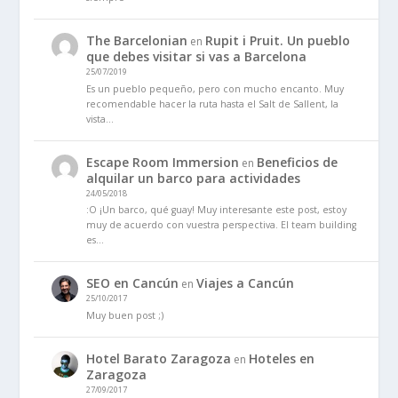
The Barcelonian
Rupit i Pruit. Un pueblo
en
que debes visitar si vas a Barcelona
25/07/2019
Es un pueblo pequeño, pero con mucho encanto. Muy
recomendable hacer la ruta hasta el Salt de Sallent, la
vista…
Escape Room Immersion
Beneficios de
en
alquilar un barco para actividades
24/05/2018
:O ¡Un barco, qué guay! Muy interesante este post, estoy
muy de acuerdo con vuestra perspectiva. El team building
es…
SEO en Cancún
Viajes a Cancún
en
25/10/2017
Muy buen post ;)
Hotel Barato Zaragoza
Hoteles en
en
Zaragoza
27/09/2017