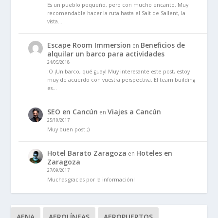
Es un pueblo pequeño, pero con mucho encanto. Muy
recomendable hacer la ruta hasta el Salt de Sallent, la
vista…
Escape Room Immersion
Beneficios de
en
alquilar un barco para actividades
24/05/2018
:O ¡Un barco, qué guay! Muy interesante este post, estoy
muy de acuerdo con vuestra perspectiva. El team building
es…
SEO en Cancún
Viajes a Cancún
en
25/10/2017
Muy buen post ;)
Hotel Barato Zaragoza
Hoteles en
en
Zaragoza
27/09/2017
Muchas gracias por la información!
AENA
AEROLÍNEAS
AEROPUERTOS