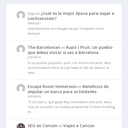
¿Cuál es la mejor época para viajar a
Ecija
en
Liechtenstein?
08/04/2021
Impresionante muchas gracias por compartir como
siempre
The Barcelonian
Rupit i Pruit. Un pueblo
en
que debes visitar si vas a Barcelona
25/07/2019
Es un pueblo pequeño, pero con mucho encanto. Muy
recomendable hacer la ruta hasta el Salt de Sallent, la
vista…
Escape Room Immersion
Beneficios de
en
alquilar un barco para actividades
24/05/2018
:O ¡Un barco, qué guay! Muy interesante este post, estoy
muy de acuerdo con vuestra perspectiva. El team building
es…
SEO en Cancún
Viajes a Cancún
en