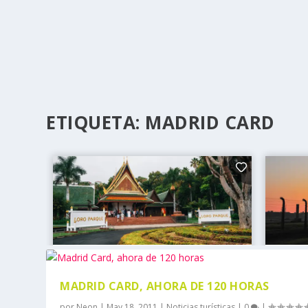
ETIQUETA:
MADRID CARD
MADRID CARD, AHORA DE 120 HORAS
por
Neon
|
May 18, 2011
|
Noticias turísticas
|
0
|