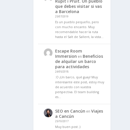
Rupit i Pruit. Un pueblo
que debes visitar si vas
a Barcelona
25/07/2019
Es un pueblo pequeño, pero
con mucho encanto. Muy
recomendable hacer la ruta
hasta el Salt de Sallent, la vista…
Escape Room
Immersion
Beneficios
en
de alquilar un barco
para actividades
24/05/2018
:O ¡Un barco, qué guay! Muy
interesante este post, estoy muy
de acuerdo con vuestra
perspectiva. El team building
es…
SEO en Cancún
Viajes
en
a Cancún
25/10/2017
Muy buen post ;)