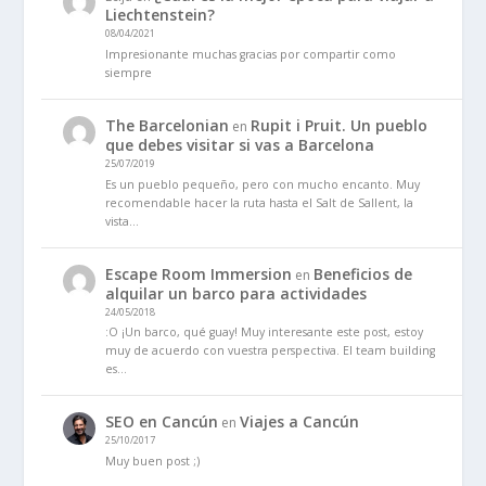
Liechtenstein?
08/04/2021
Impresionante muchas gracias por compartir como
siempre
The Barcelonian
Rupit i Pruit. Un pueblo
en
que debes visitar si vas a Barcelona
25/07/2019
Es un pueblo pequeño, pero con mucho encanto. Muy
recomendable hacer la ruta hasta el Salt de Sallent, la
vista…
Escape Room Immersion
Beneficios de
en
alquilar un barco para actividades
24/05/2018
:O ¡Un barco, qué guay! Muy interesante este post, estoy
muy de acuerdo con vuestra perspectiva. El team building
es…
SEO en Cancún
Viajes a Cancún
en
25/10/2017
Muy buen post ;)