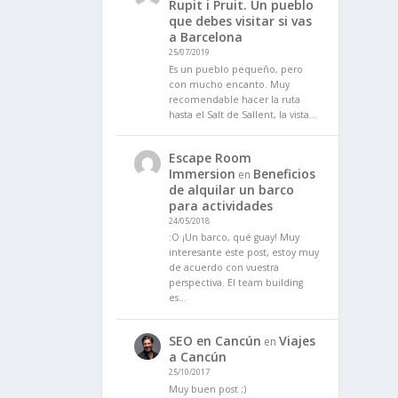
Rupit i Pruit. Un pueblo
que debes visitar si vas
a Barcelona
25/07/2019
Es un pueblo pequeño, pero
con mucho encanto. Muy
recomendable hacer la ruta
hasta el Salt de Sallent, la vista…
Escape Room
Immersion
Beneficios
en
de alquilar un barco
para actividades
24/05/2018
:O ¡Un barco, qué guay! Muy
interesante este post, estoy muy
de acuerdo con vuestra
perspectiva. El team building
es…
SEO en Cancún
Viajes
en
a Cancún
25/10/2017
Muy buen post ;)