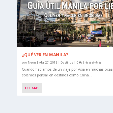
¿QUÉ VER EN MANILA?
por
Neon
|
Abr 27, 2018
|
Destinos
|
0
|
Cuando hablamos de un viaje por Asia en muchas ocas
solemos pensar en destinos como China,...
LEE MAS