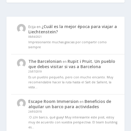
¿Cuál es la mejor época para viajar a
Ecija
en
Liechtenstein?
08/04/2021
Impresionante muchas gracias por compartir como
siempre
The Barcelonian
Rupit i Pruit. Un pueblo
en
que debes visitar si vas a Barcelona
25/07/2019
Es un pueblo pequeño, pero con mucho encanto. Muy
recomendable hacer la ruta hasta el Salt de Sallent, la
vista…
Escape Room Immersion
Beneficios de
en
alquilar un barco para actividades
24/05/2018
:O ¡Un barco, qué guay! Muy interesante este post, estoy
muy de acuerdo con vuestra perspectiva. El team building
es…